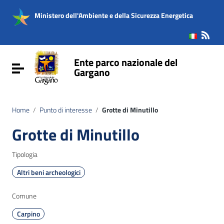
Vai ai contenuti
Vai al menu di navigazione
Ministero dell'Ambiente e della Sicurezza Energetica
Vai al footer
Ente parco nazionale del
Attiva / disattiva la navigazione
Gargano
Home
/
Punto di interesse
/
Grotte di Minutillo
Grotte di Minutillo
Tipologia
Altri beni archeologici
Comune
Carpino