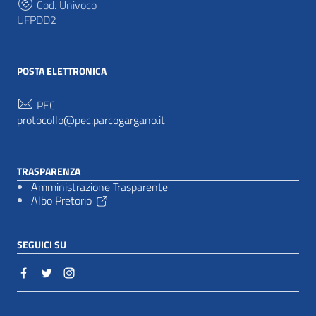
Cod. Univoco
UFPDD2
POSTA ELETTRONICA
PEC
protocollo@pec.parcogargano.it
TRASPARENZA
Amministrazione Trasparente
Albo Pretorio
SEGUICI SU
Sezione Link Utili
Cookie policy
|