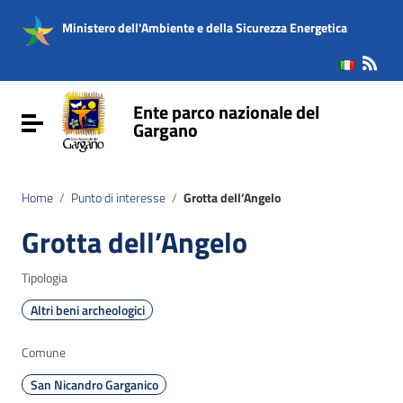
Vai ai contenuti
Vai al menu di navigazione
Ministero dell'Ambiente e della Sicurezza Energetica
Vai al footer
Ente parco nazionale del
Attiva / disattiva la navigazione
Gargano
Home
/
Punto di interesse
/
Grotta dell’Angelo
Grotta dell’Angelo
Tipologia
Altri beni archeologici
Comune
San Nicandro Garganico