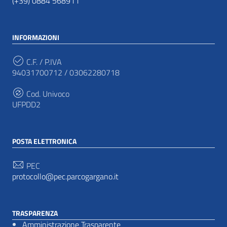
(+39) 0884 568911
INFORMAZIONI
C.F. / P.IVA
94031700712 / 03062280718
Cod. Univoco
UFPDD2
POSTA ELETTRONICA
PEC
protocollo@pec.parcogargano.it
TRASPARENZA
Amministrazione Trasparente