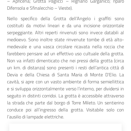
– Apricena; Grotta Paglicci – Rignano Garganico; riparo
Difensola e Sfinalecchio – Vieste).
Nello specifico della Grotta dell’Angelo i graffiti sono
costituiti da motivi lineari e da una incisione orizzontale
serpeggiante. Altri reperti rinvenuti sono invece databili al
medioevo. Sono inoltre state rinvenute tombe di età alto-
medievale e una vasca circolare ricavata nella roccia che
farebbero pensare ad un effettivo uso cultuale della grotta.
Non va infatti dimenticato che nei pressi della grotta (circa
un km. di distanza) sono presenti i resti dell’antica città di
Devia e della Chiesa di Santa Maria di Monte D’Elio. La
cavità, si apre con un vasto ambiente di forma semiellittica
e si sviluppa orizzontalmente verso l’interno, per dividersi in
seguito in distinti corridoi. La grotta è accessibile attraverso
la strada che parte dal borgo di Torre Mileto. Un sentierino
conduce poi all’ingresso della grotta. Visitabile solo con
l’ausilio di lampade elettriche.