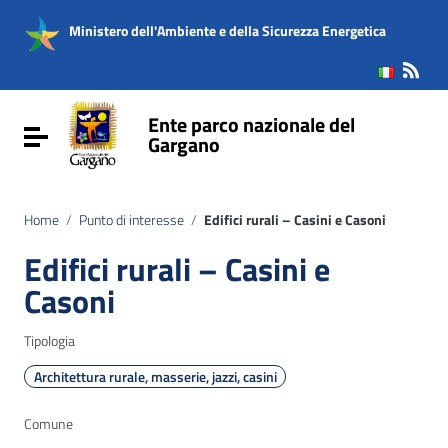
Vai ai contenuti
Vai al menu di navigazione
Ministero dell'Ambiente e della Sicurezza Energetica
Vai al footer
Ente parco nazionale del
Attiva / disattiva la navigazione
Gargano
Home
/
Punto di interesse
/
Edifici rurali – Casini e Casoni
Edifici rurali – Casini e
Casoni
Tipologia
Architettura rurale, masserie, jazzi, casini
Comune