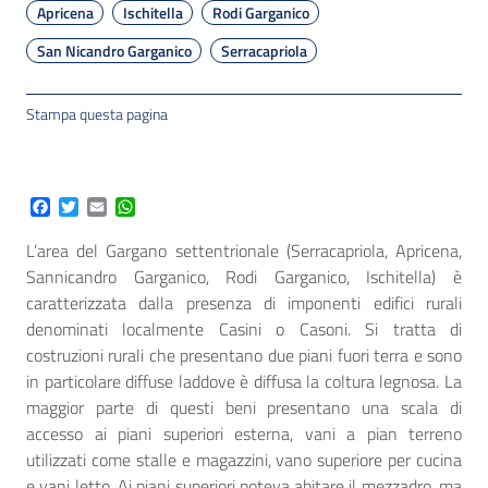
Apricena
Ischitella
Rodi Garganico
San Nicandro Garganico
Serracapriola
Stampa questa pagina
Facebook
Twitter
Email
WhatsApp
L’area del Gargano settentrionale (Serracapriola, Apricena,
Sannicandro Garganico, Rodi Garganico, Ischitella) è
caratterizzata dalla presenza di imponenti edifici rurali
denominati localmente Casini o Casoni. Si tratta di
costruzioni rurali che presentano due piani fuori terra e sono
in particolare diffuse laddove è diffusa la coltura legnosa. La
maggior parte di questi beni presentano una scala di
accesso ai piani superiori esterna, vani a pian terreno
utilizzati come stalle e magazzini, vano superiore per cucina
e vani letto. Ai piani superiori poteva abitare il mezzadro, ma