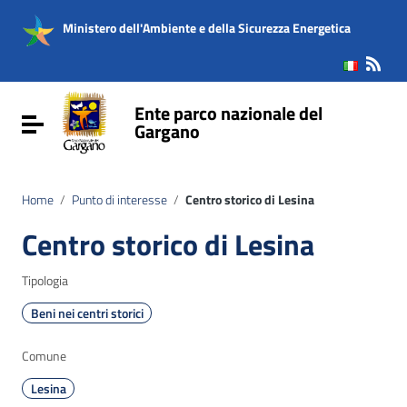
Vai ai contenuti
Vai al menu di navigazione
Ministero dell'Ambiente e della Sicurezza Energetica
Vai al footer
Ente parco nazionale del
Attiva / disattiva la navigazione
Gargano
Home
/
Punto di interesse
/
Centro storico di Lesina
Centro storico di Lesina
Tipologia
Beni nei centri storici
Comune
Lesina