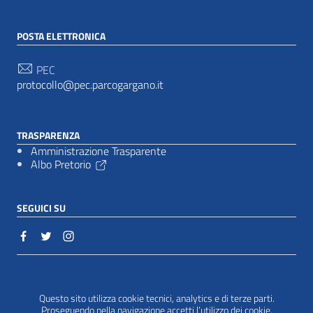
POSTA ELETTRONICA
PEC
protocollo@pec.parcogargano.it
TRASPARENZA
Amministrazione Trasparente
Albo Pretorio
SEGUICI SU
Sezione Link Utili
Cookie policy
|
Questo sito utilizza cookie tecnici, analytics e di terze parti.
Proseguendo nella navigazione accetti l’utilizzo dei cookie.