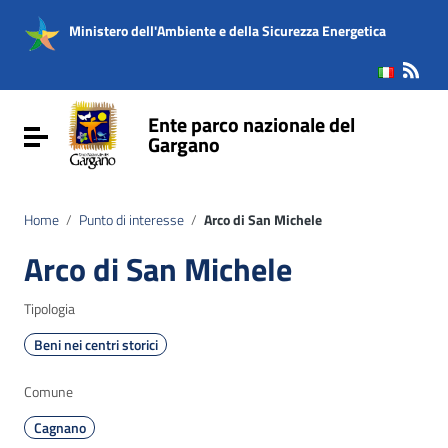
Vai ai contenuti
Vai al menu di navigazione
Ministero dell'Ambiente e della Sicurezza Energetica
Vai al footer
Ente parco nazionale del
Attiva / disattiva la navigazione
Gargano
Home
/
Punto di interesse
/
Arco di San Michele
Arco di San Michele
Tipologia
Beni nei centri storici
Comune
Cagnano