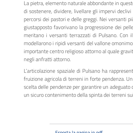
La pietra, elemento naturale abbondante in questo
di sostenere, dividere, livellare gli impervi decl
percorsi dei pastori e delle greggi. Nei versanti pi
giustapposto favorivano la progressione dei pelle
meritano i versanti terrazzati di Pulsano. Con i
modellarono i ripidi versanti del vallone omonimo
importante centro religioso attorno al quale gravi
negli anfratti attorno.
L’articolazione spaziale di Pulsano ha rapprese
fruizione agricola di terreni in forte pendenza. U
scelta delle pendenze per garantire un adeguato 
un sicuro contenimento della spinta dei terreni s
Esporta la pagina in pdf