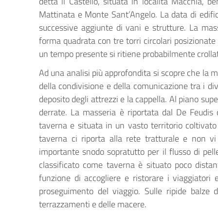
detta il Castello, situata in località Macchia, be
Mattinata e Monte Sant’Angelo. La data di edifica
successive aggiunte di vani e strutture. La mas
forma quadrata con tre torri circolari posizionate 
un tempo presente si ritiene probabilmente crollat
Ad una analisi più approfondita si scopre che la m
della condivisione e della comunicazione tra i div
deposito degli attrezzi e la cappella. Al piano supe
derrate. La masseria è riportata dal De Feudis 
taverna e situata in un vasto territorio coltivato
taverna ci riporta alla rete tratturale e non 
importante snodo sopratutto per il flusso di pelleg
classificato come taverna è situato poco dist
funzione di accogliere e ristorare i viaggiatori 
proseguimento del viaggio. Sulle ripide balze
terrazzamenti e delle macere.