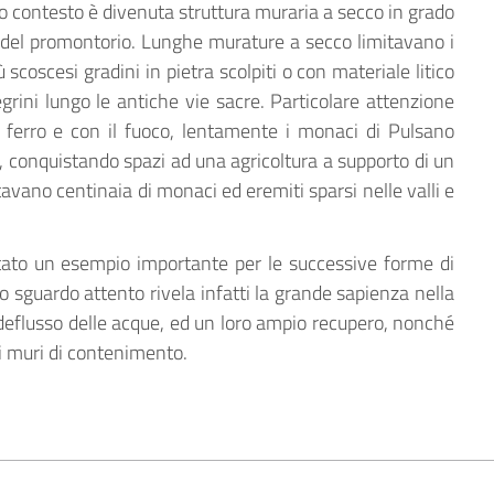
 contesto è divenuta struttura muraria a secco in grado
ivi del promontorio. Lunghe murature a secco limitavano i
ù scoscesi gradini in pietra scolpiti o con materiale litico
grini lungo le antiche vie sacre. Particolare attenzione
l ferro e con il fuoco, lentamente i monaci di Pulsano
, conquistando spazi ad una agricoltura a supporto di un
tavano centinaia di monaci ed eremiti sparsi nelle valli e
ntato un esempio importante per le successive forme di
no sguardo attento rivela infatti la grande sapienza nella
deflusso delle acque, ed un loro ampio recupero, nonché
ui muri di contenimento.