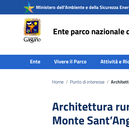
Vai ai contenuti
Ministero dell'Ambiente e della Sicurezza Ener
Vai al menu di navigazione
Vai al footer
Ente parco nazionale 
Ente
Vivere il Parco
Attività e Ri
Home
/
Punto di interesse
/
Architett
Architettura rur
Monte Sant’An