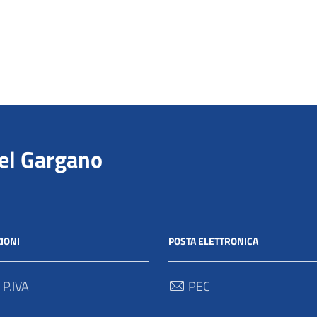
del Gargano
IONI
POSTA ELETTRONICA
 P.IVA
PEC
00712 / 03062280718
protocollo@pec.parcogargan