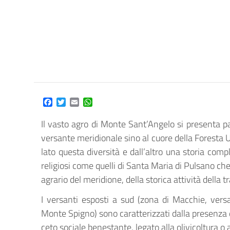
Facebook
Twitter
Email
WhatsApp
Il vasto agro di Monte Sant’Angelo si presenta p
versante meridionale sino al cuore della Foresta Um
lato questa diversità e dall’altro una storia compl
religiosi come quelli di Santa Maria di Pulsano c
agrario del meridione, della storica attività della
I versanti esposti a sud (zona di Macchie, versa
Monte Spigno) sono caratterizzati dalla presenza d
ceto sociale benestante, legato alla olivicoltura o