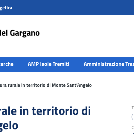
getica
del Gargano
cerche
AMP Isole Tremiti
Amministrazione Tra
ura rurale in territorio di Monte Sant’Angelo
ale in territorio di
T
gelo