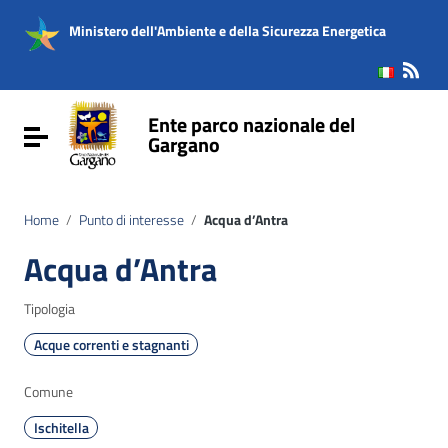
Vai ai contenuti
Vai al menu di navigazione
Ministero dell'Ambiente e della Sicurezza Energetica
Vai al footer
Ente parco nazionale del
Attiva / disattiva la navigazione
Gargano
Home
/
Punto di interesse
/
Acqua d’Antra
Acqua d’Antra
Tipologia
Acque correnti e stagnanti
Comune
Ischitella