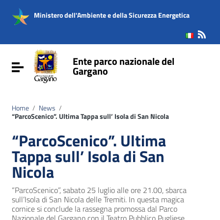
Vai ai contenuti
Vai al menu di navigazione
Ministero dell'Ambiente e della Sicurezza Energetica
Vai al footer
Ente parco nazionale del
Attiva / disattiva la navigazione
Gargano
Home
/
News
/
“ParcoScenico”. Ultima Tappa sull’ Isola di San Nicola
“ParcoScenico”. Ultima
Tappa sull’ Isola di San
Nicola
“ParcoScenico”, sabato 25 luglio alle ore 21.00, sbarca
sull’Isola di San Nicola delle Tremiti. In questa magica
cornice si conclude la rassegna promossa dal Parco
Nazionale del Gargano con il Teatro Pubblico Pugliese