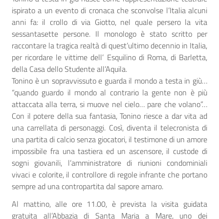
ispirato a un evento di cronaca che sconvolse l’Italia alcuni
anni fa: il crollo di via Giotto, nel quale persero la vita
sessantasette persone. Il monologo è stato scritto per
raccontare la tragica realtà di quest’ultimo decennio in Italia,
per ricordare le vittime dell’ Esquilino di Roma, di Barletta,
della Casa dello Studente all’Aquila.
Tonino è un sopravvissuto e guarda il mondo a testa in giù…
“quando guardo il mondo al contrario la gente non è più
attaccata alla terra, si muove nel cielo… pare che volano”…
Con il potere della sua fantasia, Tonino riesce a dar vita ad
una carrellata di personaggi. Così, diventa il telecronista di
una partita di calcio senza giocatori, il testimone di un amore
impossibile fra una tastiera ed un ascensore, il custode di
sogni giovanili, l’amministratore di riunioni condominiali
vivaci e colorite, il controllore di regole infrante che portano
sempre ad una contropartita dal sapore amaro.
Al mattino, alle ore 11.00, è prevista la visita guidata
gratuita all’Abbazia di Santa Maria a Mare, uno dei