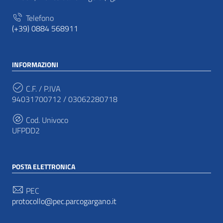
Telefono
(+39) 0884 568911
INFORMAZIONI
C.F. / P.IVA
94031700712 / 03062280718
Cod. Univoco
UFPDD2
POSTA ELETTRONICA
PEC
protocollo@pec.parcogargano.it