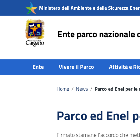
Vai ai contenuti
Ministero dell'Ambiente e della Sicurezza Ener
Vai al menu di navigazione
Vai al footer
Ente parco nazionale 
Ente
Vivere il Parco
Attività e Ri
Home
/
News
/
Parco ed Enel per le 
Parco ed Enel p
Firmato stamane l'accordo che mett