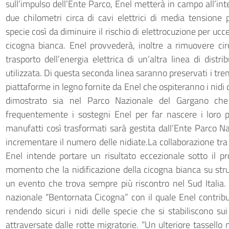
sull’impulso dell’Ente Parco, Enel metterà in campo all’int
due chilometri circa di cavi elettrici di media tensione p
specie così da diminuire il rischio di elettrocuzione per ucc
cicogna bianca. Enel provvederà, inoltre a rimuovere circ
trasporto dell’energia elettrica di un’altra linea di dist
utilizzata. Di questa seconda linea saranno preservati i tre
piattaforme in legno fornite da Enel che ospiteranno i nidi de
dimostrato sia nel Parco Nazionale del Gargano che i
frequentemente i sostegni Enel per far nascere i loro p
manufatti così trasformati sarà gestita dall’Ente Parco 
incrementare il numero delle nidiate.La collaborazione tr
Enel intende portare un risultato eccezionale sotto il pro
momento che la nidificazione della cicogna bianca su strut
un evento che trova sempre più riscontro nel Sud Italia.
nazionale “Bentornata Cicogna” con il quale Enel contribui
rendendo sicuri i nidi delle specie che si stabiliscono sui
attraversate dalle rotte migratorie. “Un ulteriore tassello