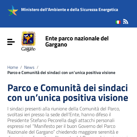
Vai ai contenuti
Vai al menu di navigazione
Ministero dell'Ambiente e della Sicurezza Energetica
Vai al footer
Ente parco nazionale del
Attiva / disattiva la navigazione
Gargano
Home
/
News
/
Parco e Comunità dei sindaci con un’unica positiva visione
Parco e Comunità dei sindaci
con un’unica positiva visione
I sindaci presenti alla riunione della Comunità del Parco,
svoltasi ieri presso la sede dell’Ente, hanno difeso il
Presidente Stefano Pecorella dagli attacchi personali
espressi nel “Manifesto per il buon Governo del Parco
Nazionale del Gargano” chiedendo maggiore serenità e