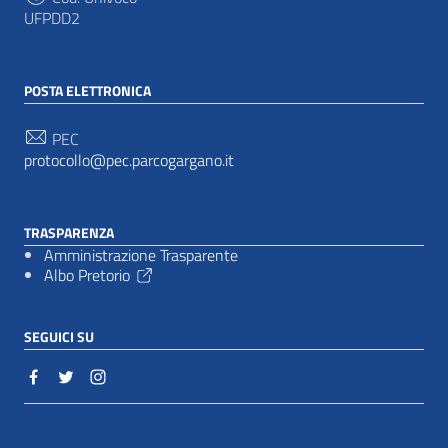
UFPDD2
POSTA ELETTRONICA
PEC
protocollo@pec.parcogargano.it
TRASPARENZA
Amministrazione Trasparente
Albo Pretorio
SEGUICI SU
Sezione Link Utili
Cookie policy
|