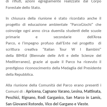
di rifiuti, azioni egregiamente realizzate dal Corpo
Forestale dello Stato.
In chiusura della riunione
è
stato ricordato
anche
il
progetto di
educazione
ambientale “
ParcoGiochi
” che
coinvolge ogni anno circa duemila studenti delle scuole
primarie e secondarie dell’Area
Parco,
e
l’impegno
profuso
dall’Ente
nel progetto
di
scrittura creativa “
Italian
Tour W I Bambini”
della
BIMEd
(Biennale delle Arti e
delle Scienze
del
Mediterraneo), grazie al quale il Parco ha ricevuto il
prestigioso riconoscimento della Medaglia
del Presidente
della Repubblica.
Alla riunione della Comunità del Parco erano presenti i
Comuni di :
Apricena, Cagnano Varano, Lesina, Mattinata,
Peschici, Rignano, Rodi Garganico, San Marco in Lamis,
San Giovanni Rotondo, Vico del Gargano e Vieste
.