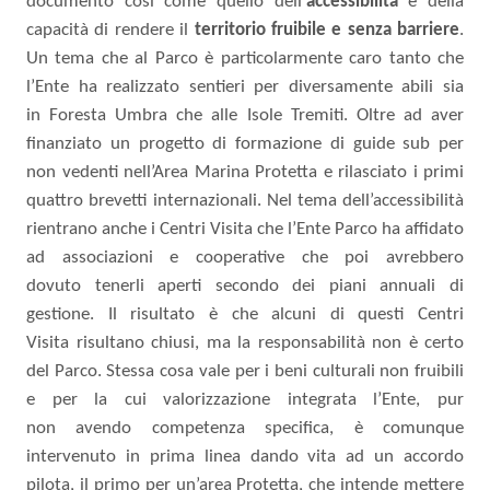
documento così come
quello dell’
accessibilità
e della
capacità di rendere il
territorio fruibile e senza barriere
.
Un tema che al Parco è particolarmente caro tanto che
l’Ente ha realizzato
sentieri per diversamente abili
sia
in
Foresta
Umbra
che alle
Isole
Tremiti. Oltre ad aver
finanziato un progetto di formazione di guide sub per
non vedenti nell’Area Marina Protetta
e rilasciato i primi
quattro brevetti internazionali.
Nel tema dell’accessibilità
rientrano anche i Centri Visita che l’Ente Parco ha affidato
ad
associazioni e
cooperative
che poi avrebbero
dovuto
tenerli aperti secondo dei piani annuali di
gestione. Il
risultato
è che alcuni di
questi Centri
Visita
risultano chiusi, ma la responsabilità non è certo
del Parco.
Stessa
cosa vale per i beni culturali non fruibili
e per la cui valorizzazione integrata
l’Ente, pur
non
avendo competenza specifica,
è comunque
intervenuto in prima
linea
dando
vita ad un accordo
pilota, il primo per un’area Protetta, che intende mettere