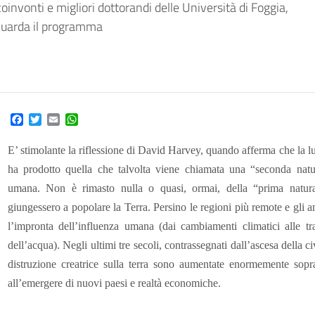
invonti e migliori dottorandi delle Università di Foggia,
. Guarda il programma
Facebook
Twitter
Email
WhatsApp
E’ stimolante la riflessione di David Harvey, quando afferma che la lun
ha prodotto quella che talvolta viene chiamata una “seconda natur
umana. Non è rimasto nulla o quasi, ormai, della “prima natura
giungessero a popolare la Terra. Persino le regioni più remote e gli a
l’impronta dell’influenza umana (dai cambiamenti climatici alle tra
dell’acqua). Negli ultimi tre secoli, contrassegnati dall’ascesa della civ
distruzione creatrice sulla terra sono aumentate enormemente soprat
all’emergere di nuovi paesi e realtà economiche.