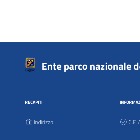
Ente parco nazionale 
RECAPITI
INFORMAZ
Indirizzo
C.F. /
Via Sant’Antonio Abate, 121
940317
71037, Monte Sant'Angelo (Fg)