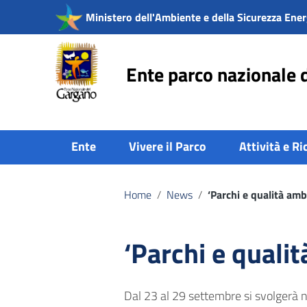
Vai ai contenuti
Ministero dell'Ambiente e della Sicurezza Ener
Vai al menu di navigazione
Vai al footer
Ente parco nazionale 
Ente
Vivere il Parco
Attività e Ri
Home
/
News
/
‘Parchi e qualità amb
‘Parchi e quali
Dal 23 al 29 settembre si svolgerà