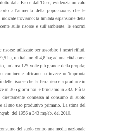
tto dalla Fao e dall’Ocse, evidenzia un calo
porto all’aumento della popolazione, che le
 indicate troviamo: la limitata espansione della
scente sulle risorse e sull’ambiente, le enormi
isorse utilizzate per assorbire i nostri rifiuti,
9,5 ha, un italiano di 4,8 ha; ad una città come
to, un’area 125 volte più grande della propria;
ro continente africano ha invece un’impronta
delle risorse che la Terra riesce a produrre in
uce in 365 giorni noi le bruciamo in 282. Più la
 è direttamente connessa al consumo di suolo
a e al suo uso produttivo
primario. La stima del
 mq/ab. del 1956 a 343 mq/ab. del 2010.
di consumo del suolo contro una media nazionale