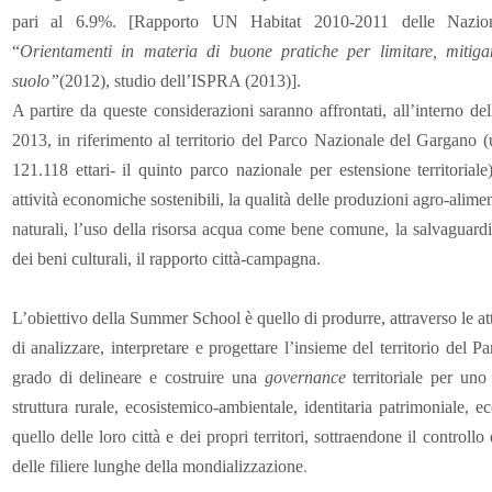
pari al 6.9%. [Rapporto UN Habitat 2010-2011 delle Nazio
“
Orientamenti in materia di buone pratiche per limitare, mitig
suolo”
(2012), st
udio dell’ISPRA (2013)].
A partire da queste considerazioni saranno affrontati, all’interno 
2013, in riferimento al territorio del Parco Nazionale del Gargano (
121.118 ettari- il quinto parco nazionale per estensione territoriale
attività economiche sostenibili, la qualità delle produzioni agro-aliment
naturali, l’uso della risorsa acqua come bene comune, la salvaguardia
dei beni culturali, il rapporto città-campagna.
L’obiettivo della Summer School è quello di produrre, attraverso le att
di analizzare, interpretare e progettare l’insieme del territorio del P
grado di delineare e costruire una
governance
territoriale per uno
struttura rurale, ecosistemico-ambientale, identitaria patrimoniale, e
quello delle loro città e dei propri territori, sottraendone il controll
.
delle filiere lunghe della mondializzazione