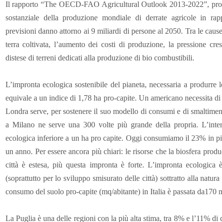
Il rapporto “The OECD-FAO Agricultural Outlook 2013-2022”, prodo
sostanziale della produzione mondiale di derrate agricole in rap
previsioni danno attorno ai 9 miliardi di persone al 2050. Tra le cause
terra coltivata, l’aumento dei costi di produzione, la pressione cre
distese di terreni dedicati alla produzione di bio combustibili.
L’impronta ecologica sostenibile del pianeta, necessaria a produrre le r
equivale a un indice di 1,78 ha pro-capite. Un americano necessita di 
Londra serve, per sostenere il suo modello di consumi e di smaltimen
a Milano ne serve una 300 volte più grande della propria. L’inte
ecologica inferiore a un ha pro capite. Oggi consumiamo il 23% in più 
un anno. Per essere ancora più chiari: le risorse che la biosfera prod
città è estesa, più questa impronta è forte. L’impronta ecologica
(soprattutto per lo sviluppo smisurato delle città) sottratto alla natur
consumo del suolo pro-capite (mq/abitante) in Italia è passata da170
La Puglia è una delle regioni con la più alta stima, tra 8% e l’11% 