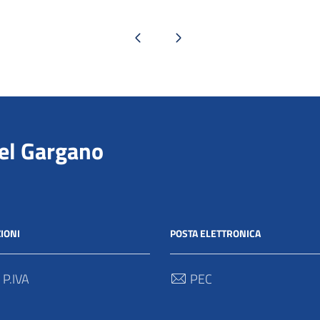
Pagina precedente
Pagina successiva
del Gargano
IONI
POSTA ELETTRONICA
 P.IVA
PEC
00712 / 03062280718
protocollo@pec.parcogargan