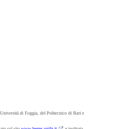
niversità di Foggia, del Politecnico di Bari e
ato sul sito
www.leeres.unifg.it
e inoltrata,