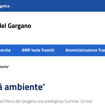
getica
del Gargano
cerche
AMP Isole Tremiti
Amministrazione Tra
iente’
tà ambiente’
 nel Parco del Gargano una prestigiosa Summer School