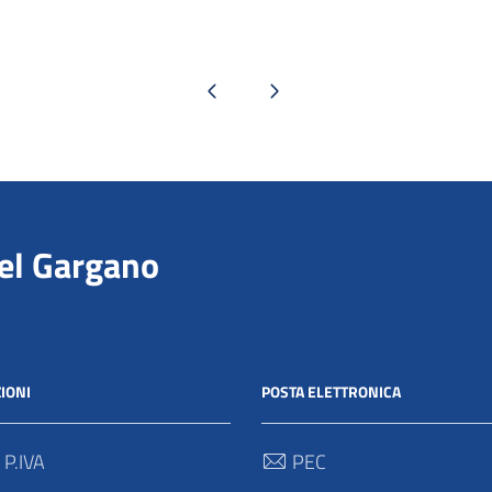
Pagina precedente
Pagina successiva
del Gargano
IONI
POSTA ELETTRONICA
 P.IVA
PEC