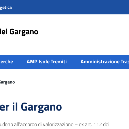
getica
del Gargano
cerche
AMP Isole Tremiti
Amministrazione Tra
 Gargano
er il Gargano
udono all’accordo di valorizzazione – ex art. 112 dei