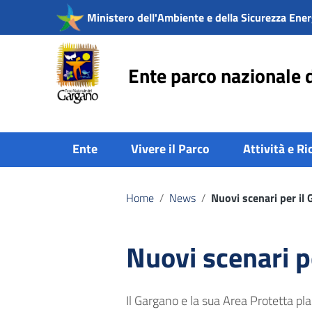
Vai ai contenuti
Ministero dell'Ambiente e della Sicurezza Ener
Vai al menu di navigazione
Vai al footer
Ente parco nazionale 
Ente
Vivere il Parco
Attività e Ri
Home
/
News
/
Nuovi scenari per il
Nuovi scenari p
Il Gargano e la sua Area Protetta pla