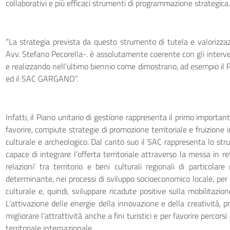
collaborativi e più efficaci strumenti di programmazione strategica.
“La strategia prevista da questo strumento di tutela e valorizzaz
Avv. Stefano Pecorella-. è assolutamente coerente con gli interv
e realizzando nell’ultimo biennio come dimostrano, ad esempio il P
ed il SAC GARGANO”.
Infatti, il Piano unitario di gestione rappresenta il primo importan
favorire, compiute strategie di promozione territoriale e fruizione
culturale e archeologico. Dal canto suo il SAC rappresenta lo st
capace di integrare l’offerta territoriale attraverso la messa in ret
relazioni’ tra territorio e beni culturali regionali di particolare 
determinante, nei processi di sviluppo socioeconomico locale, per
culturale e, quindi, sviluppare ricadute positive sulla mobilitazion
L’attivazione delle energie della innovazione e della creatività, p
migliorare l’attrattività anche a fini turistici e per favorire percor
territoriale internazionale.