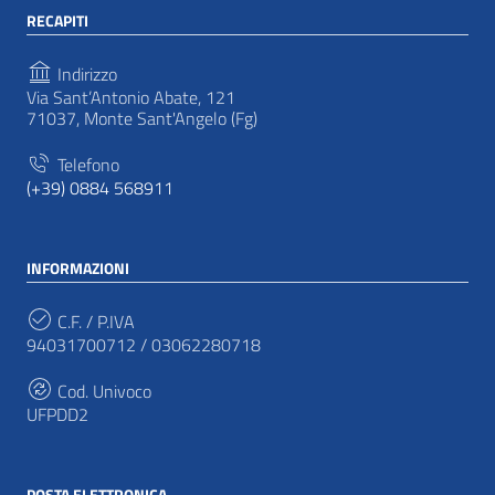
RECAPITI
Indirizzo
Via Sant’Antonio Abate, 121
71037, Monte Sant'Angelo (Fg)
Telefono
(+39) 0884 568911
INFORMAZIONI
C.F. / P.IVA
94031700712 / 03062280718
Cod. Univoco
UFPDD2
POSTA ELETTRONICA