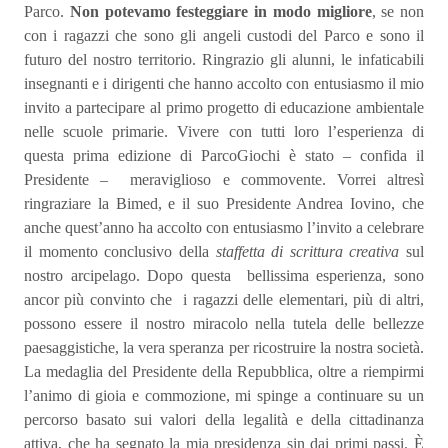
Parco.
Non potevamo festeggiare in modo migliore
, se non
con i ragazzi che sono gli angeli custodi del Parco e sono il
futuro del nostro territorio.
Ringrazio gli alunni, le infaticabili
insegnanti e i dirigenti che hanno accolto con entusiasmo il mio
invito a partecipare al primo progetto di educazione ambientale
nelle scuole primarie. Vivere con tutti loro l’esperienza di
questa prima edizione di ParcoGiochi è stato – confida il
Presidente – meraviglioso e commovente.
Vorrei altresì
ringraziare la Bimed, e il suo Presidente Andrea Iovino, che
anche quest’anno ha accolto con entusiasmo l’invito a celebrare
il momento conclusivo della
staffetta di scrittura creativa
sul
nostro arcipelago.
Dopo questa
bellissima esperienza, sono
ancor più convinto che
i ragazzi delle elementari, più di altri,
possono essere il nostro miracolo nella tutela delle bellezze
paesaggistiche, la vera speranza per ricostruire la nostra società.
La medaglia del Presidente della Repubblica, oltre a riempirmi
l’animo di gioia e commozione, mi spinge a continuare su un
percorso basato sui valori della legalità e della cittadinanza
attiva, che ha segnato la mia presidenza sin dai primi passi. È