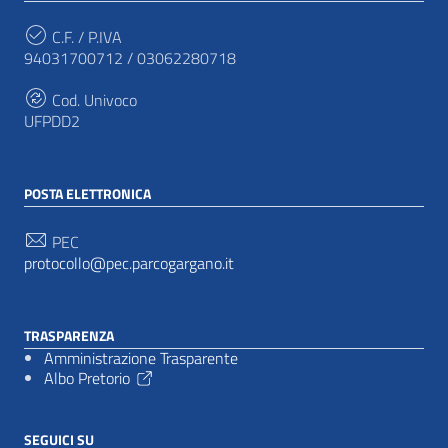
C.F. / P.IVA
94031700712 / 03062280718
Cod. Univoco
UFPDD2
POSTA ELETTRONICA
PEC
protocollo@pec.parcogargano.it
TRASPARENZA
Amministrazione Trasparente
Albo Pretorio
SEGUICI SU