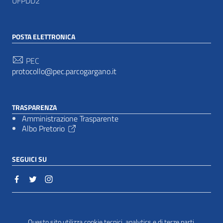
UFPDD2
POSTA ELETTRONICA
PEC
protocollo@pec.parcogargano.it
TRASPARENZA
Amministrazione Trasparente
Albo Pretorio
SEGUICI SU
Sezione Link Utili
Cookie policy
|
Questo sito utilizza cookie tecnici, analytics e di terze parti.