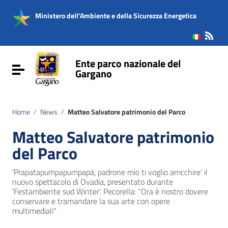
Vai ai contenuti
Vai al menu di navigazione
Ministero dell'Ambiente e della Sicurezza Energetica
Vai al footer
Ente parco nazionale del
Attiva / disattiva la navigazione
Gargano
Home
/
News
/
Matteo Salvatore patrimonio del Parco
Matteo Salvatore patrimonio
del Parco
'Prapatapumpapumpapà, padrone mio ti voglio arricchire’ il
nuovo spettacolo di Ovadia, presentato durante
'Festambiente sud Winter'. Pecorella: "Ora è nostro dovere
conservare e tramandare la sua arte con opere
multimediali"