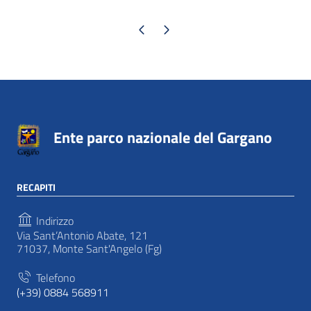
Pagina precedente
Pagina successiva
Ente parco nazionale del Gargano
RECAPITI
Indirizzo
Via Sant’Antonio Abate, 121
71037, Monte Sant'Angelo (Fg)
Telefono
(+39) 0884 568911