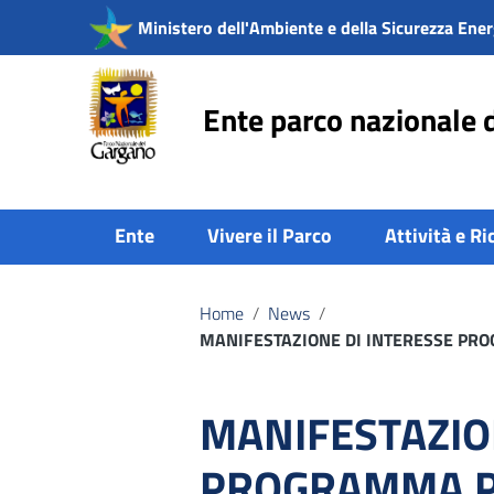
Vai ai contenuti
Ministero dell'Ambiente e della Sicurezza Ener
Vai al menu di navigazione
Vai al footer
Ente parco nazionale 
Ente
Vivere il Parco
Attività e Ri
Home
/
News
/
MANIFESTAZIONE DI INTERESSE PR
MANIFESTAZIO
PROGRAMMA PA