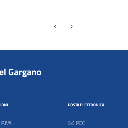
Pagina precedente
Pagina successiva
del Gargano
IONI
POSTA ELETTRONICA
 P.IVA
PEC