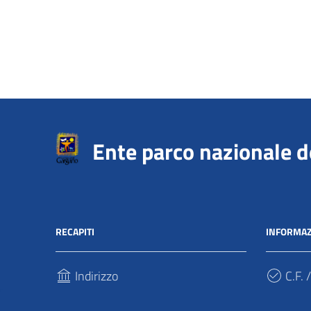
Ente parco nazionale 
RECAPITI
INFORMAZ
Indirizzo
C.F. /
Via Sant’Antonio Abate, 121
940317