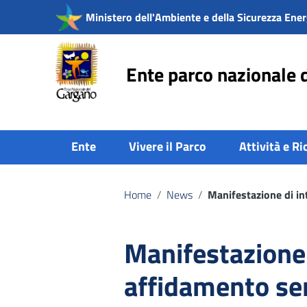
Vai ai contenuti
Ministero dell'Ambiente e della Sicurezza Ener
Vai al menu di navigazione
Vai al footer
Ente parco nazionale 
Ente
Vivere il Parco
Attività e Ri
Home
/
News
/
Manifestazione di i
Manifestazione 
affidamento se