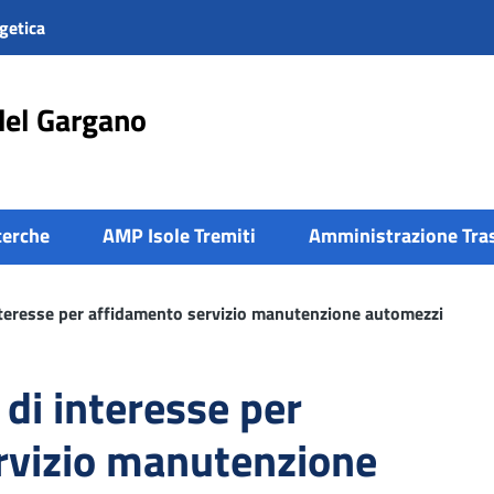
getica
del Gargano
cerche
AMP Isole Tremiti
Amministrazione Tra
nteresse per affidamento servizio manutenzione automezzi
di interesse per
rvizio manutenzione