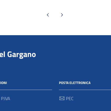
Pagina precedente
Pagina successiva
del Gargano
IONI
POSTA ELETTRONICA
 P.IVA
PEC
00712 / 03062280718
protocollo@pec.parcogargan