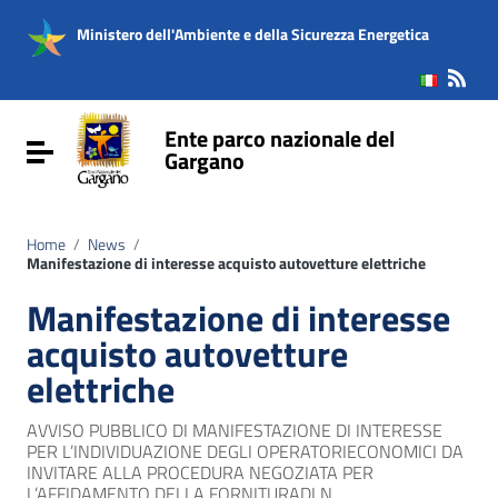
Vai ai contenuti
Vai al menu di navigazione
Ministero dell'Ambiente e della Sicurezza Energetica
Vai al footer
Ente parco nazionale del
Attiva / disattiva la navigazione
Gargano
Home
/
News
/
Manifestazione di interesse acquisto autovetture elettriche
Manifestazione di interesse
acquisto autovetture
elettriche
AVVISO PUBBLICO DI MANIFESTAZIONE DI INTERESSE
PER L’INDIVIDUAZIONE DEGLI OPERATORIECONOMICI DA
INVITARE ALLA PROCEDURA NEGOZIATA PER
L’AFFIDAMENTO DELLA FORNITURADI N.