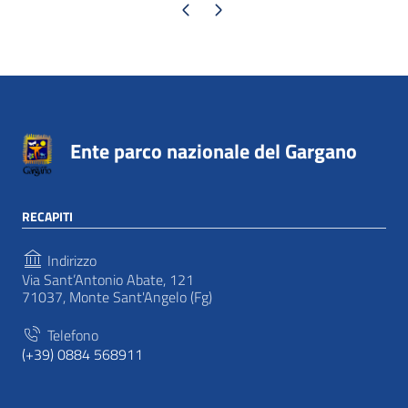
Pagina precedente
Pagina successiva
Ente parco nazionale del Gargano
RECAPITI
Indirizzo
Via Sant’Antonio Abate, 121
71037, Monte Sant'Angelo (Fg)
Telefono
(+39) 0884 568911