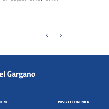
Pagina precedente
Pagina successiva
del Gargano
IONI
POSTA ELETTRONICA