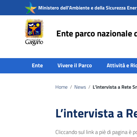
Vai ai contenuti
Ministero dell'Ambiente e della Sicurezza Ener
Vai al menu di navigazione
Vai al footer
Ente parco nazionale 
Ente
Vivere il Parco
Attività e Ri
Home
/
News
/
L’intervista a Rete 
L’intervista a 
Cliccando sul link a piè di pagina è p