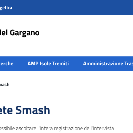
getica
del Gargano
cerche
AMP Isole Tremiti
Amministrazione Tra
Smash
Rete Smash
ossibile ascoltare l'intera registrazione dell'intervista