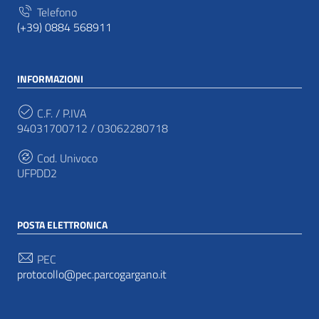
Telefono
(+39) 0884 568911
INFORMAZIONI
C.F. / P.IVA
94031700712 / 03062280718
Cod. Univoco
UFPDD2
POSTA ELETTRONICA
PEC
protocollo@pec.parcogargano.it