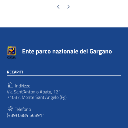
Pagina precedente
Pagina successiva
Ente parco nazionale del Gargano
RECAPITI
Indirizzo
Via Sant’Antonio Abate, 121
71037, Monte Sant'Angelo (Fg)
Telefono
(+39) 0884 568911