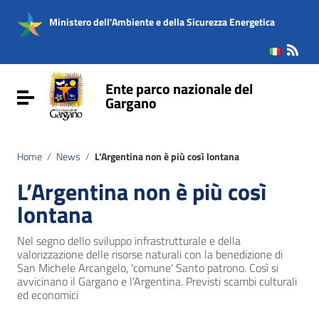
Vai ai contenuti
Vai al menu di navigazione
Ministero dell'Ambiente e della Sicurezza Energetica
Vai al footer
Ente parco nazionale del
Attiva / disattiva la navigazione
Gargano
Home
/
News
/
L’Argentina non è più così lontana
L’Argentina non è più così
lontana
Nel segno dello sviluppo infrastrutturale e della
valorizzazione delle risorse naturali con la benedizione di
San Michele Arcangelo, 'comune' Santo patrono. Così si
avvicinano il Gargano e l'Argentina. Previsti scambi culturali
ed economici