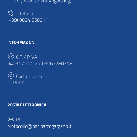
71037, Monte Sant'Angelo (Fg)
Telefono
(+39) 0884 568911
INFORMAZIONI
C.F. / P.IVA
94031700712 / 03062280718
Cod. Univoco
UFPDD2
POSTA ELETTRONICA
PEC
protocollo@pec.parcogargano.it