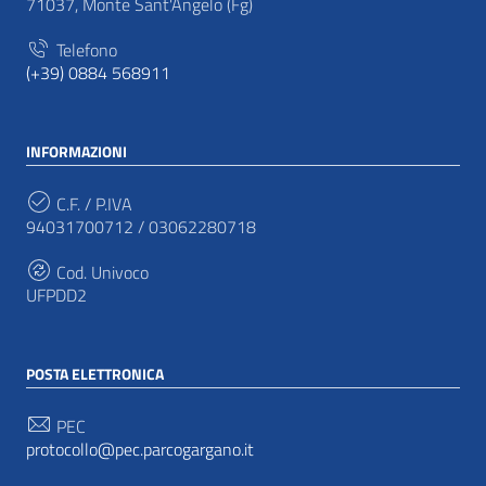
71037, Monte Sant'Angelo (Fg)
Telefono
(+39) 0884 568911
INFORMAZIONI
C.F. / P.IVA
94031700712 / 03062280718
Cod. Univoco
UFPDD2
POSTA ELETTRONICA
PEC
protocollo@pec.parcogargano.it