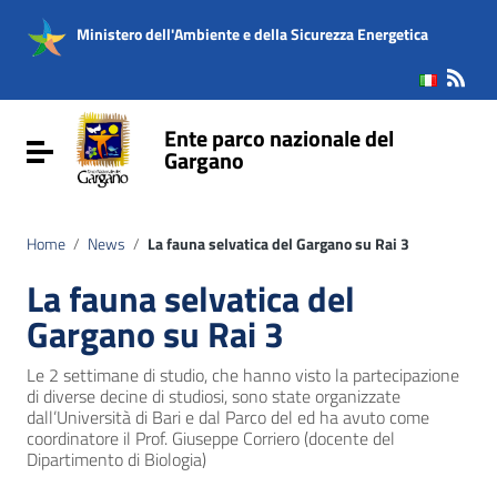
Vai ai contenuti
Vai al menu di navigazione
Ministero dell'Ambiente e della Sicurezza Energetica
Vai al footer
Ente parco nazionale del
Attiva / disattiva la navigazione
Gargano
Home
/
News
/
La fauna selvatica del Gargano su Rai 3
La fauna selvatica del
Gargano su Rai 3
Le 2 settimane di studio, che hanno visto la partecipazione
di diverse decine di studiosi, sono state organizzate
dall’Università di Bari e dal Parco del ed ha avuto come
coordinatore il Prof. Giuseppe Corriero (docente del
Dipartimento di Biologia)