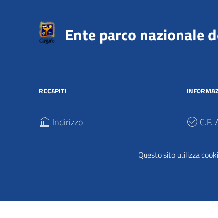
Ente parco nazionale 
RECAPITI
INFORMAZ
Indirizzo
C.F. /
Via Sant’Antonio Abate, 121
940317
71037, Monte Sant'Angelo (Fg)
Questo sito utilizza cooki
Cod.
Telefono
UFPDD
(+39) 0884 568911