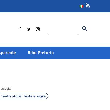
Cerca
sparente
Albo Pretorio
ipologia
Centri storici feste e sagre