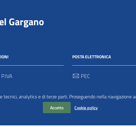
del Gargano
IONI
POSTA ELETTRONICA
 P.IVA
PEC
00712 / 03062280718
protocollo@pec.parcogargan
e tecnici, analytics e di terze parti. Proseguendo nella navigazione acc
 Univoco
TRASPARENZA
2
Accetto
Cookie policy
Amministrazione Traspar
Albo Pretorio