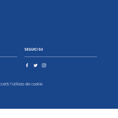
SEGUICI SU
o.it
etti l’utilizzo dei cookie.
ente