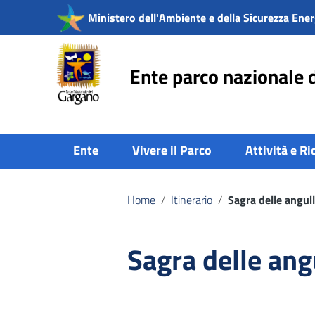
Vai ai contenuti
Ministero dell'Ambiente e della Sicurezza Ener
Vai al menu di navigazione
Vai al footer
Ente parco nazionale 
Ente
Vivere il Parco
Attività e Ri
Home
/
Itinerario
/
Sagra delle anguil
Sagra delle ang