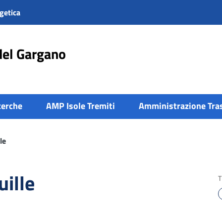
getica
del Gargano
cerche
AMP Isole Tremiti
Amministrazione Tra
le
uille
T