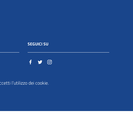
SEGUICI SU
o.it
etti l’utilizzo dei cookie.
ente