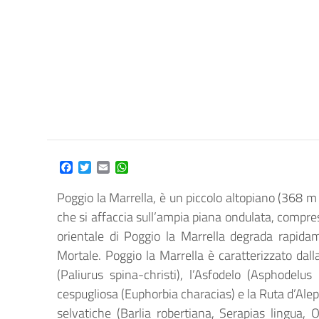
Facebook
Twitter
Email
WhatsApp
Poggio la Marrella, è un piccolo altopiano (368 m 
che si affaccia sull’ampia piana ondulata, compre
orientale di Poggio la Marrella degrada rapid
Mortale. Poggio la Marrella è caratterizzato da
(Paliurus spina-christi), l’Asfodelo (Asphodelus 
cespugliosa (Euphorbia characias) e la Ruta d’Ale
selvatiche (Barlia robertiana, Serapias lingua, 