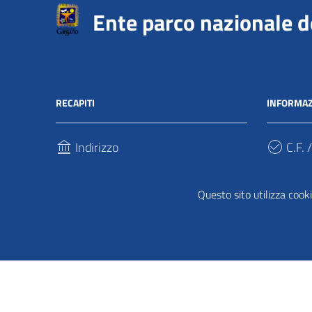
Ente parco nazionale 
RECAPITI
INFORMAZ
Indirizzo
C.F. /
Via Sant’Antonio Abate, 121
940317
71037, Monte Sant'Angelo (Fg)
Questo sito utilizza cooki
Cod.
Telefono
UFPDD
(+39) 0884 568911