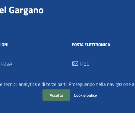
del Gargano
IONI
POSTA ELETTRONICA
 P.IVA
PEC
00712 / 03062280718
protocollo@pec.parcogargan
e tecnici, analytics e di terze parti. Proseguendo nella navigazione acc
 Univoco
TRASPARENZA
2
Accetto
Cookie policy
Amministrazione Traspar
Albo Pretorio