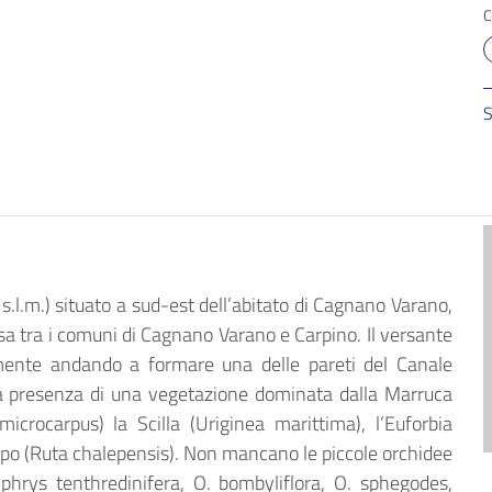
S
s.l.m.) situato a sud-est dell’abitato di Cagnano Varano,
sa tra i comuni di Cagnano Varano e Carpino. Il versante
amente andando a formare una delle pareti del Canale
lla presenza di una vegetazione dominata dalla Marruca
microcarpus) la Scilla (Uriginea marittima), l’Euforbia
ppo (Ruta chalepensis). Non mancano le piccole orchidee
Ophrys tenthredinifera, O. bombyliflora, O. sphegodes,