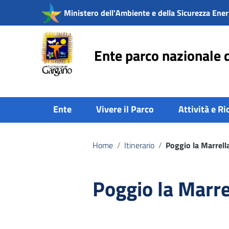
Vai ai contenuti
Ministero dell'Ambiente e della Sicurezza Ener
Vai al menu di navigazione
Vai al footer
Ente parco nazionale 
Ente
Vivere il Parco
Attività e Ri
Home
/
Itinerario
/
Poggio la Marrell
Poggio la Marre