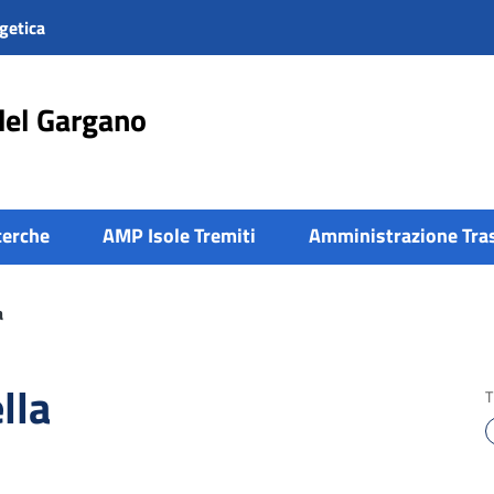
getica
del Gargano
cerche
AMP Isole Tremiti
Amministrazione Tra
a
lla
T