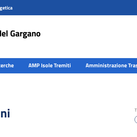
getica
del Gargano
cerche
AMP Isole Tremiti
Amministrazione Tra
ni
T