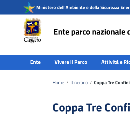
Vai ai contenuti
Ministero dell'Ambiente e della Sicurezza Ener
Vai al menu di navigazione
Vai al footer
Ente parco nazionale 
Ente
Vivere il Parco
Attività e Ri
Home
/
Itinerario
/
Coppa Tre Confini
Coppa Tre Confi