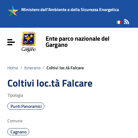
Vai ai contenuti
Vai al menu di navigazione
Ministero dell'Ambiente e della Sicurezza Energetica
Vai al footer
Ente parco nazionale del
Attiva / disattiva la navigazione
Gargano
Home
/
Itinerario
/
Coltivi loc.tà Falcare
Coltivi loc.tà Falcare
Tipologia
Punti Panoramici
Comune
Cagnano