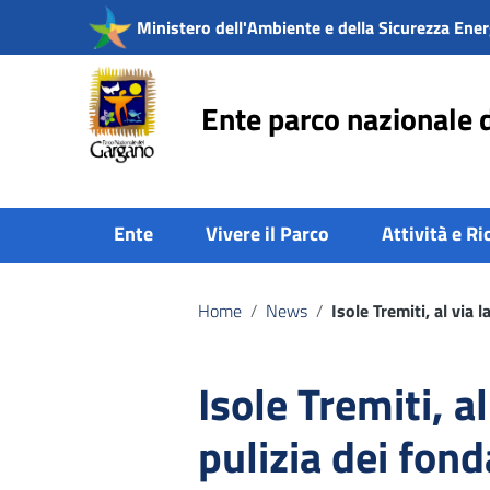
Vai ai contenuti
Ministero dell'Ambiente e della Sicurezza Ener
Vai al menu di navigazione
Vai al footer
Ente parco nazionale 
Ente
Vivere il Parco
Attività e Ri
Home
/
News
/
Isole Tremiti, al via 
Isole Tremiti, a
pulizia dei fond