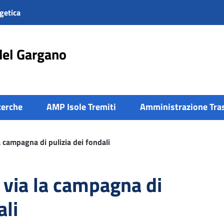
getica
del Gargano
cerche
AMP Isole Tremiti
Amministrazione Tra
la campagna di pulizia dei fondali
l via la campagna di
ali