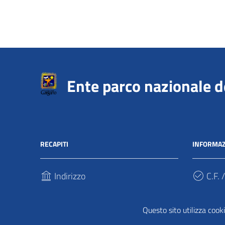
Ente parco nazionale 
RECAPITI
INFORMAZ
Indirizzo
C.F. /
Via Sant’Antonio Abate, 121
940317
71037, Monte Sant'Angelo (Fg)
Questo sito utilizza cooki
Cod.