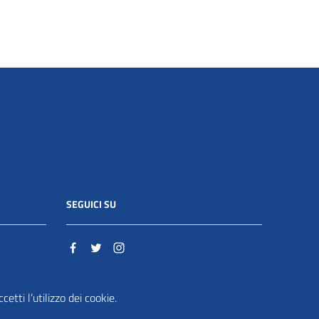
SEGUICI SU
o.it
etti l’utilizzo dei cookie.