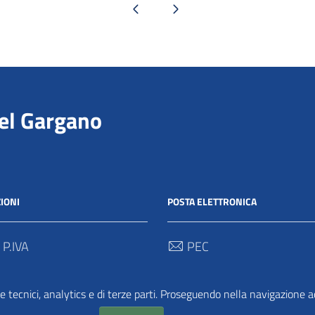
Pagina precedente
Pagina successiva
del Gargano
IONI
POSTA ELETTRONICA
 P.IVA
PEC
00712 / 03062280718
protocollo@pec.parcogargan
e tecnici, analytics e di terze parti. Proseguendo nella navigazione acc
 Univoco
TRASPARENZA