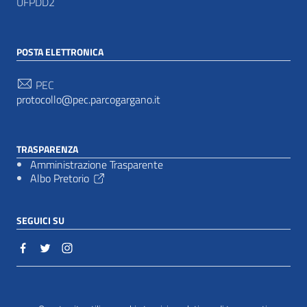
UFPDD2
POSTA ELETTRONICA
PEC
protocollo@pec.parcogargano.it
TRASPARENZA
Amministrazione Trasparente
Albo Pretorio
SEGUICI SU
Sezione Link Utili
Cookie policy
|