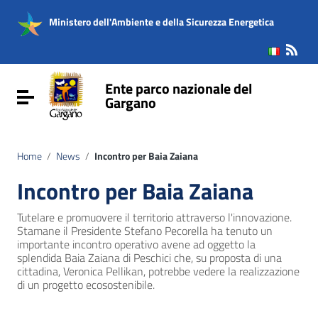
Vai ai contenuti
Vai al menu di navigazione
Ministero dell'Ambiente e della Sicurezza Energetica
Vai al footer
Ente parco nazionale del
Attiva / disattiva la navigazione
Gargano
Home
/
News
/
Incontro per Baia Zaiana
Incontro per Baia Zaiana
Tutelare e promuovere il territorio attraverso l'innovazione.
Stamane il Presidente Stefano Pecorella ha tenuto un
importante incontro operativo avene ad oggetto la
splendida Baia Zaiana di Peschici che, su proposta di una
cittadina, Veronica Pellikan, potrebbe vedere la realizzazione
di un progetto ecosostenibile.