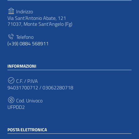
Indirizzo
Via Sant’Antonio Abate, 121
71037, Monte Sant'Angelo (Fg)
Telefono
(+39) 0884 568911
INFORMAZIONI
C.F. / P.IVA
94031700712 / 03062280718
Cod. Univoco
UFPDD2
POSTA ELETTRONICA