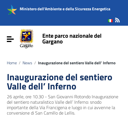
Vai ai contenuti
Vai al menu di navigazione
Ministero dell'Ambiente e della Sicurezza Energetica
Vai al footer
Ente parco nazionale del
Attiva / disattiva la navigazione
Gargano
Home
/
News
/
Inaugurazione del sentiero Valle dell’ Inferno
Inaugurazione del sentiero
Valle dell’ Inferno
26 aprile, ore 10.30 - San Giovanni Rotondo Inaugurazione
del sentiero naturalistico Valle dell’ Inferno: snodo
importante della Via Francigena e luogo in cui avvenne la
conversione di San Camillo de Lellis.