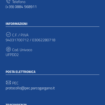
Telefono
(+39) 0884 568911
INFORMAZIONI
C.F. / P.IVA
94031700712 / 03062280718
Cod. Univoco
UFPDD2
POSTA ELETTRONICA
PEC
protocollo@pec.parcogargano.it
TRASPARENZA