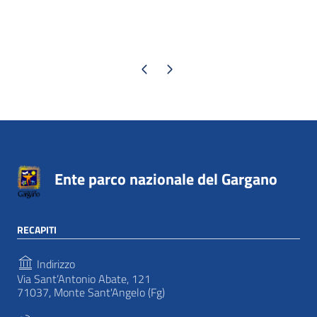
Pagina precedente
Pagina successiva
Ente parco nazionale del Gargano
RECAPITI
Indirizzo
Via Sant’Antonio Abate, 121
71037, Monte Sant'Angelo (Fg)