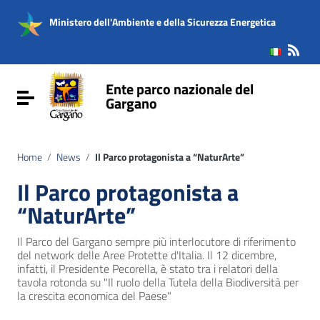
Vai ai contenuti
Vai al menu di navigazione
Ministero dell'Ambiente e della Sicurezza Energetica
Vai al footer
Ente parco nazionale del
Attiva / disattiva la navigazione
Gargano
Home
/
News
/
Il Parco protagonista a “NaturArte”
Il Parco protagonista a
“NaturArte”
Il Parco del Gargano sempre più interlocutore di riferimento
del network delle Aree Protette d'Italia. Il 12 dicembre,
infatti, il Presidente Pecorella, è stato tra i relatori della
tavola rotonda su "Il ruolo della Tutela della Biodiversità per
la crescita economica del Paese"