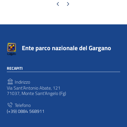
Pagina precedente
Pagina successiva
Ente parco nazionale del Gargano
RECAPITI
Indirizzo
Via Sant’Antonio Abate, 121
71037, Monte Sant'Angelo (Fg)
Telefono
(+39) 0884 568911