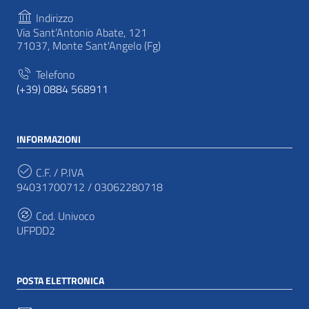
Indirizzo
Via Sant’Antonio Abate, 121
71037, Monte Sant'Angelo (Fg)
Telefono
(+39) 0884 568911
INFORMAZIONI
C.F. / P.IVA
94031700712 / 03062280718
Cod. Univoco
UFPDD2
POSTA ELETTRONICA