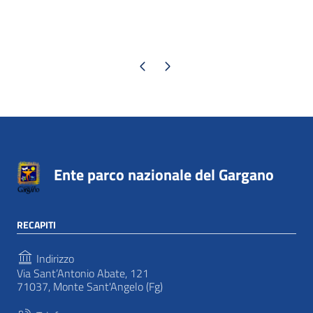
Pagina precedente
Pagina successiva
Ente parco nazionale del Gargano
RECAPITI
Indirizzo
Via Sant’Antonio Abate, 121
71037, Monte Sant'Angelo (Fg)