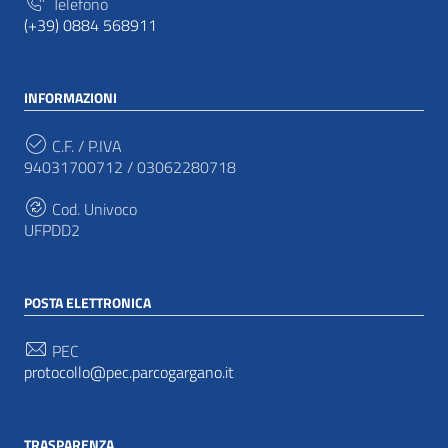
Telefono
(+39) 0884 568911
INFORMAZIONI
C.F. / P.IVA
94031700712 / 03062280718
Cod. Univoco
UFPDD2
POSTA ELETTRONICA
PEC
protocollo@pec.parcogargano.it
TRASPARENZA