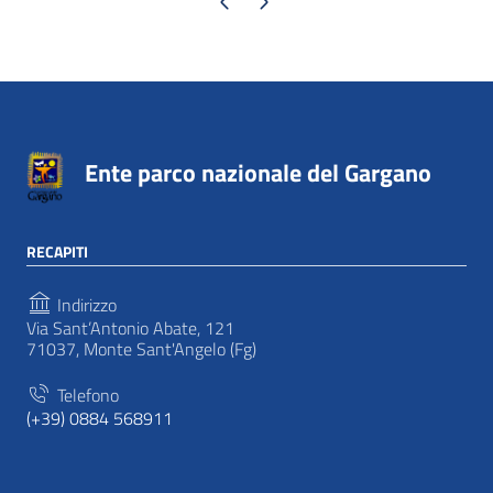
Pagina precedente
Pagina successiva
Ente parco nazionale del Gargano
RECAPITI
Indirizzo
Via Sant’Antonio Abate, 121
71037, Monte Sant'Angelo (Fg)
Telefono
(+39) 0884 568911