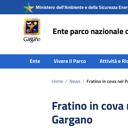
Vai ai contenuti
Ministero dell'Ambiente e della Sicurezza Ener
Vai al menu di navigazione
Vai al footer
Ente parco nazionale 
Ente
Vivere il Parco
Attività e Ri
Home
/
News
/
Fratino in cova nel 
Fratino in cova
Gargano