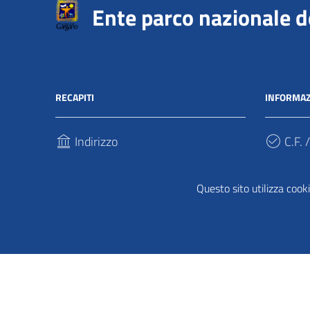
Ente parco nazionale 
RECAPITI
INFORMAZ
Indirizzo
C.F. /
Via Sant’Antonio Abate, 121
940317
71037, Monte Sant'Angelo (Fg)
Questo sito utilizza cooki
Cod.
Telefono
UFPDD
(+39) 0884 568911
Cookie policy
|