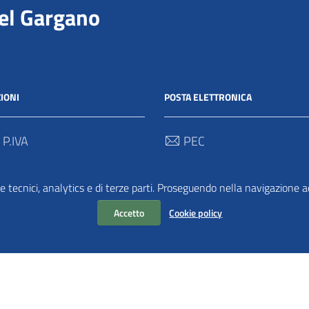
del Gargano
IONI
POSTA ELETTRONICA
 P.IVA
PEC
00712 / 03062280718
protocollo@pec.parcogargan
e tecnici, analytics e di terze parti. Proseguendo nella navigazione acc
 Univoco
TRASPARENZA
2
Accetto
Cookie policy
Amministrazione Traspar
Albo Pretorio