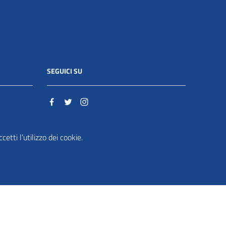
SEGUICI SU
o.it
etti l’utilizzo dei cookie.
ente