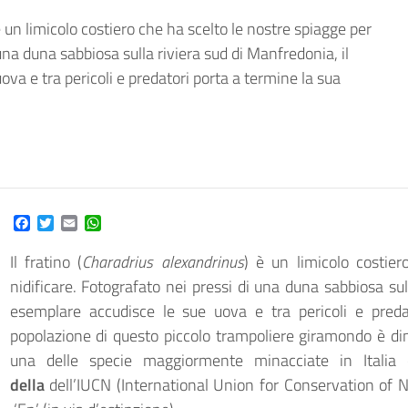
è un limicolo costiero che ha scelto le nostre spiagge per
 una duna sabbiosa sulla riviera sud di Manfredonia, il
va e tra pericoli e predatori porta a termine la sua
Facebook
Twitter
Email
WhatsApp
Il fratino (
Charadrius alexandrinus
) è un limicolo costie
nidificare. Fotografato nei pressi di una duna sabbiosa sul
esemplare accudisce le sue uova e tra pericoli e pred
popolazione di questo piccolo trampoliere giramondo è di
una delle specie maggiormente minacciate in Italia
della
dell’IUCN (International Union for Conservation of Na