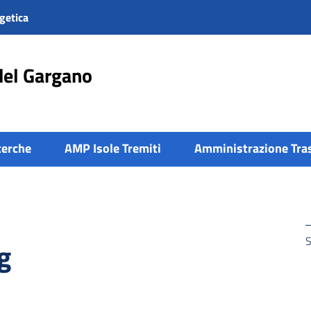
getica
del Gargano
cerche
AMP Isole Tremiti
Amministrazione Tra
S
g