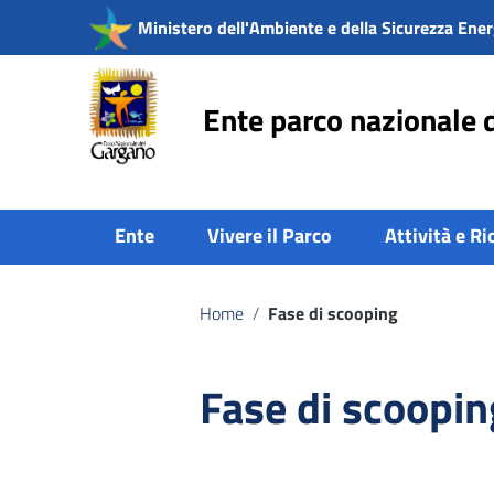
Vai ai contenuti
Ministero dell'Ambiente e della Sicurezza Ener
Vai al menu di navigazione
Vai al footer
Ente parco nazionale 
Ente
Vivere il Parco
Attività e Ri
Home
/
Fase di scooping
Fase di scoopin