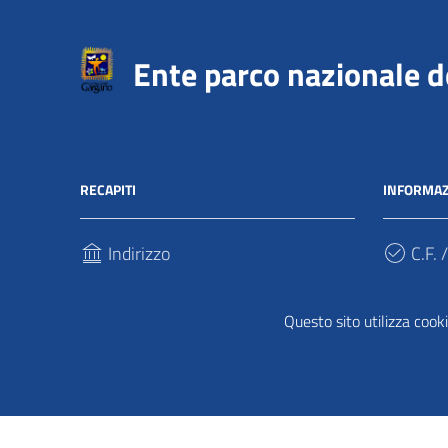
Ente parco nazionale 
RECAPITI
INFORMAZ
Indirizzo
C.F. /
Via Sant’Antonio Abate, 121
940317
71037, Monte Sant'Angelo (Fg)
Questo sito utilizza cooki
Cod.
Telefono
UFPDD
(+39) 0884 568911