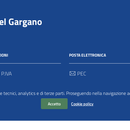
del Gargano
IONI
POSTA ELETTRONICA
 P.IVA
PEC
00712 / 03062280718
protocollo@pec.parcogargan
e tecnici, analytics e di terze parti. Proseguendo nella navigazione acc
 Univoco
TRASPARENZA
2
Accetto
Cookie policy
Amministrazione Traspar
Albo Pretorio