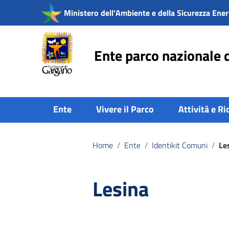
Vai ai contenuti
Ministero dell'Ambiente e della Sicurezza Ener
Vai al menu di navigazione
Vai al footer
Ente parco nazionale 
Ente
Vivere il Parco
Attività e Ri
Home
/
Ente
/
Identikit Comuni
/
Le
Lesina