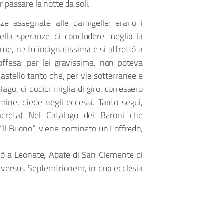
 passare la notte da soli.
nze assegnate alle damigelle: erano i
ella speranze di concludere meglio la
me, ne fu indignatissima e si affrettò a
’offesa, per lei gravissima, non poteva
astello tanto che, per vie sotterranee e
ago, di dodici miglia di giro, corressero
mine, diede negli eccessi. Tanto seguì,
acreta) Nel Catalogo dei Baroni che
 “Il Buono”, viene nominato un Loffredo,
onò a Leonate, Abate di San Clemente di
versus Septemtrionem, in quo ecclesia