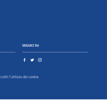
SEGUICI SU
o.it
etti l’utilizzo dei cookie.
ente