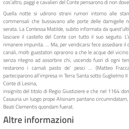
cos’altro, paggi e cavalieri del Conte pensarono di non dover
Quella notte si udirono strani rumori intorno alle sta
commensali che bussavano alle porte delle damigelle n
serata. La Contessa Matilde, subito informata da quest’ulti
lasciare il castello del Conte con tutto il suo seguito. L
rimanere impunita. … Ma, per vendicarsi fece assediare il c
canali, molti guastatori oprarono a che le acque del vicino l
senza ritegno ad assorbire chi, uscendo fuori di ogni ter
restarono i carnali pasto de’ pesci … (Matteo Fracc
parteciparono all’impresa in Terra Santa sotto Guglielmo II
Conte di Lesina,
insignito del titolo di Regio Giustiziere e che nel 1164 d
Casauria un luogo prope Alisinam pantano circumndatam, 
Beati Clementis quondam fuerat.
Altre informazioni