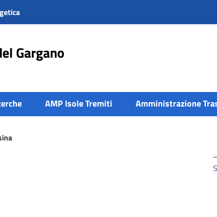
getica
del Gargano
cerche
AMP Isole Tremiti
Amministrazione Tra
sina
S