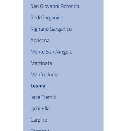
San Giovanni Rotondo
Rodi Garganico
Rignano Garganico
Apricena
Monte Sant’Angelo
Mattinata
Manfredonia
Lesina
Isole Tremiti
Ischitella
Carpino