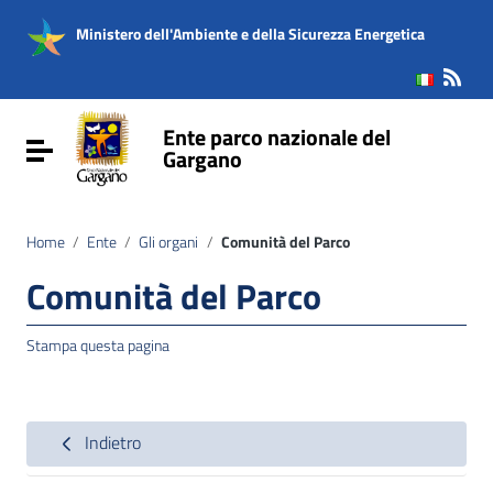
Vai ai contenuti
Vai al menu di navigazione
Ministero dell'Ambiente e della Sicurezza Energetica
Vai al footer
Ente parco nazionale del
Attiva / disattiva la navigazione
Gargano
Home
/
Ente
/
Gli organi
/
Comunità del Parco
Comunità del Parco
Stampa questa pagina
Indietro