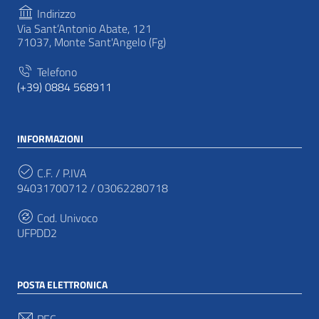
Indirizzo
Via Sant’Antonio Abate, 121
71037, Monte Sant'Angelo (Fg)
Telefono
(+39) 0884 568911
INFORMAZIONI
C.F. / P.IVA
94031700712 / 03062280718
Cod. Univoco
UFPDD2
POSTA ELETTRONICA