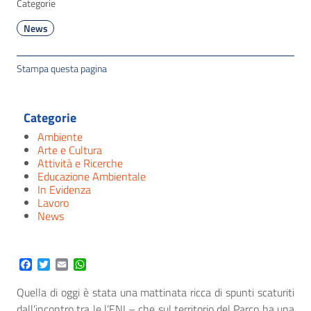
Categorie
News
Stampa questa pagina
Categorie
Ambiente
Arte e Cultura
Attività e Ricerche
Educazione Ambientale
In Evidenza
Lavoro
News
Facebook
Twitter
Email
WhatsApp
Quella di oggi è stata una mattinata ricca di spunti scaturiti
dall’incontro tra le l’ENI – che sul territorio del Parco ha una