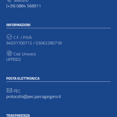
Telefono
(+39) 0884 568911
INFORMAZIONI
C.F. / P.IVA
94031700712 / 03062280718
Cod. Univoco
UFPDD2
POSTA ELETTRONICA
PEC
protocollo@pec.parcogargano.it
TRASPARENZA