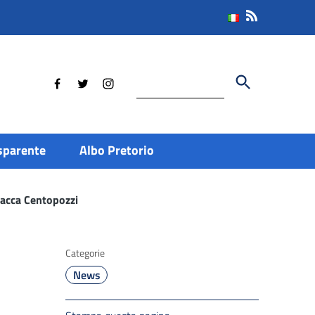
Cerca
sparente
Albo Pretorio
Vacca Centopozzi
Categorie
News