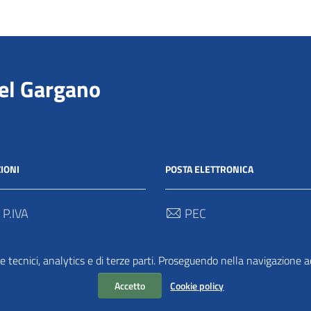
del Gargano
IONI
POSTA ELETTRONICA
 P.IVA
PEC
00712 / 03062280718
protocollo@pec.parcogargan
e tecnici, analytics e di terze parti. Proseguendo nella navigazione acc
 Univoco
TRASPARENZA
2
Accetto
Cookie policy
Amministrazione Traspar