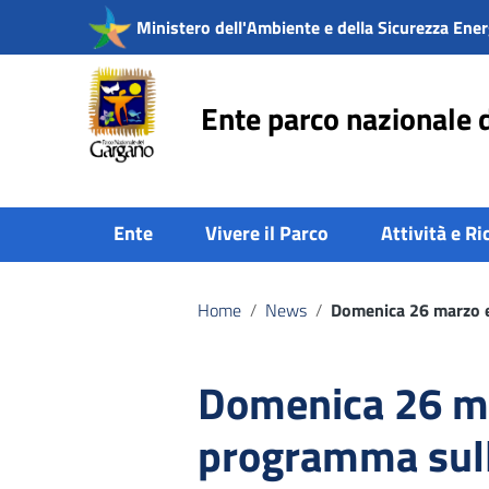
Vai ai contenuti
Ministero dell'Ambiente e della Sicurezza Ener
Vai al menu di navigazione
Vai al footer
Ente parco nazionale 
Ente
Vivere il Parco
Attività e Ri
Home
/
News
/
Domenica 26 marzo e
Domenica 26 ma
programma sul