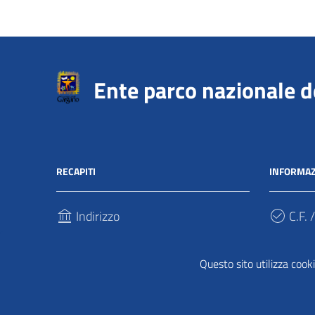
Ente parco nazionale 
RECAPITI
INFORMAZ
Indirizzo
C.F. /
Via Sant’Antonio Abate, 121
940317
71037, Monte Sant'Angelo (Fg)
Questo sito utilizza cooki
Cod.
Telefono
UFPDD
(+39) 0884 568911