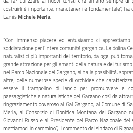
da far utilizzare ai nuovi turisti che amano sempre di 
costruirli è importante, manutenerli è fondamentale”, ha
Lamis
Michele Merla
.
“Con immenso piacere ed entusiasmo ci apprestiamo
soddisfazione per l’intera comunità garganica. La dolina C
naturalistici più importanti del territorio, da oggi può tor
grande attrazione per gli amanti della natura e del turismo
nel Parco Nazionale del Gargano, si ha la possibilità, soprat
altre, delle numerose specie di orchidee che caratterizz
essere il trampolino di lancio per promuovere e con
paesaggistiche e naturalistiche del Gargano così da attrar
ringraziamento doveroso al Gal Gargano, al Comune di Sa
Merla, al Consorzio di Bonifica Montana del Gargano n
Giovanni Russo e al Presidente del Parco Nazionale del 
mettiamoci in cammino”, il commento del sindaco di Rign