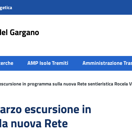
getica
del Gargano
cerche
AMP Isole Tremiti
Amministrazione Tra
scursione in programma sulla nuova Rete sentieristica Rocela 
rzo escursione in
la nuova Rete