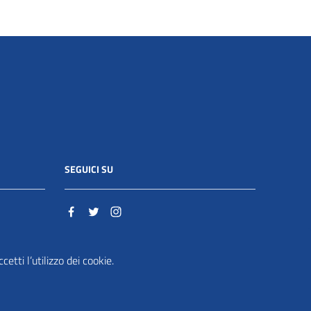
SEGUICI SU
o.it
etti l’utilizzo dei cookie.
ente