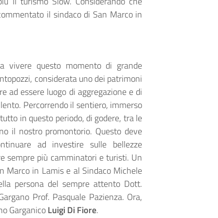
più il turismo Slow. Considerando che
 commentato il sindaco di San Marco in
 a vivere questo momento di grande
entopozzi, considerata uno dei patrimoni
nare ad essere luogo di aggregazione e di
 lento. Percorrendo il sentiero, immerso
tutto in questo periodo, di godere, tra le
ano il nostro promontorio. Questo deve
tinuare ad investire sulle bellezze
re sempre più camminatori e turisti. Un
n Marco in Lamis e al Sindaco Michele
ella persona del sempre attento Dott.
Gargano Prof. Pasquale Pazienza. Ora,
ano Garganico
Luigi Di Fiore
.