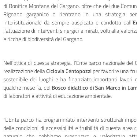
di Bonifica Montana del Gargano, oltre che dei due Comuni
Rignano garganico e rientrano in una strategia ben
interistituzionale da sempre auspicata e condotta dall’
E
l’attuazione di interventi sinergici e mirati, volti alla valo
e ricche di biodiversità del Gargano.
Nell’ottica di questa strategia, l’Ente parco nazionale del 
realizzazione della
Ciclovia Centopozzi
per favorire una fr
sostenibile dei luoghi e ha finanziato importanti lavori 
qualche mese fa, del
Bosco didattico di San Marco in Lam
di laboratori e attività di educazione ambientale.
“L’Ente parco ha programmato interventi strutturali impor
delle condizioni di accessibilità e fruibilità di questa ar
naturale che dobbiamo preservare e valorizzare attr