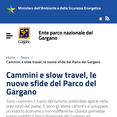
Vai ai contenuti
Vai al menu di navigazione
Ministero dell'Ambiente e della Sicurezza Energetica
Vai al footer
Ente parco nazionale del
Attiva / disattiva la navigazione
Gargano
Home
/
News
/
Cammini e slow travel, le nuove sfide del Parco del Gargano
Cammini e slow travel, le
nuove sfide del Parco del
Gargano
Sono i cammini il traino del turismo sostenibile specie nelle
aree rurali del paese. E sono gli stessi cammini a sviluppare
un indotto economico non indifferente. Queste premesse
hanno indotto il Parco Nazionale del Gargano ad