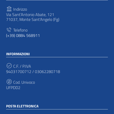
Indirizzo
Via Sant’Antonio Abate, 121
71037, Monte Sant'Angelo (Fg)
Telefono
(+39) 0884 568911
INFORMAZIONI
C.F. / P.IVA
94031700712 / 03062280718
Cod. Univoco
UFPDD2
POSTA ELETTRONICA