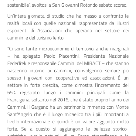
sostenibile”, svoltosi a San Giovanni Rotondo sabato scorso.
Un’intera giornata di studio che ha messo a confronto le
realtà locali con quelle nazionali rappresentate da illustri
esponenti di Associazioni che operano nel settore dei
cammini e del turismo lento.
“Ci sono tante microeconomie di territorio, anche marginali
– ha spiegato Paolo Piacentini, Presidente Nazionale
FederTrek e responsabile Cammini del MIBACT – che stanno
nascendo intorno ai cammini, coinvolgendo sempre più
spesso i giovani con cooperative ed associazioni. È un
settore in forte crescita, come dimostra l’incremento del
65% registrato lungo i cammini principali come la
Francigena, soltanto nel 2016, che è stato proprio l’anno dei
Cammini. Il Gargano ha un patrimonio immenso con Monte
Sant’Angelo che è il luogo micaelico tra i più importanti a
livello internazionale e quindi è un valore aggiunto molto
forte. Se a questo si aggiungono le bellezze storico-
artistiche, quelle naturali di un Parco straordinario e la