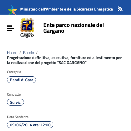
Vai ai contenuti
Vai al menu di navigazione
Ministero dell'Ambiente e della Sicurezza Energetica
Vai al footer
Ente parco nazionale del
Attiva / disattiva la navigazione
Gargano
Home
/
Bando
/
Progettazione definitiva, esecutiva, forniture ed allestimento per
la realizzazione del progetto “SAC GARGANO”
Categoria
Bandi di Gara
Contratto
Servizi
Data Scadenza
09/06/2014 ore: 12:00