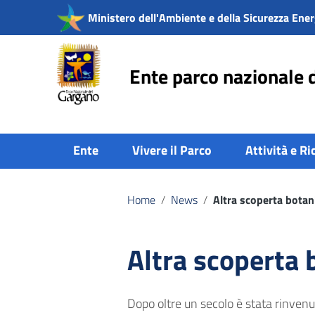
Vai ai contenuti
Ministero dell'Ambiente e della Sicurezza Ener
Vai al menu di navigazione
Vai al footer
Ente parco nazionale 
Ente
Vivere il Parco
Attività e Ri
Home
/
News
/
Altra scoperta botan
Altra scoperta
Dopo oltre un secolo è stata rinvenu