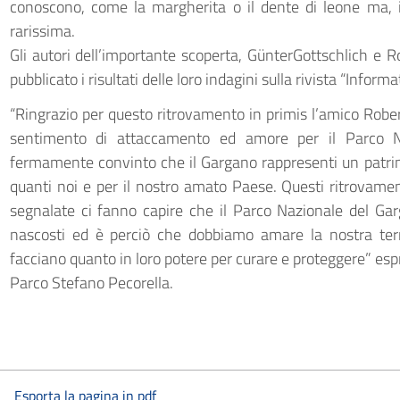
conoscono, come la margherita o il dente di leone ma, i
rarissima.
Gli autori dell’importante scoperta, GünterGottschlich 
pubblicato i risultati delle loro indagini sulla rivista “Inform
“Ringrazio per questo ritrovamento in primis l’amico Rob
sentimento di attaccamento ed amore per il Parco Na
fermamente convinto che il Gargano rappresenti un patrimon
quanti noi e per il nostro amato Paese. Questi ritrovame
segnalate ci fanno capire che il Parco Nazionale del Garg
nascosti ed è perciò che dobbiamo amare la nostra terra
facciano quanto in loro potere per curare e proteggere” esp
Parco Stefano Pecorella.
Esporta la pagina in pdf