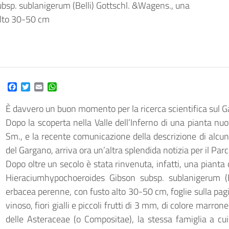
sp. sublanigerum (Belli) Gottschl. &Wagens., una
alto 30-50 cm
Facebook
Twitter
Email
WhatsApp
È davvero un buon momento per la ricerca scientifica sul G
Dopo la scoperta nella Valle dell’Inferno di una pianta nuov
Sm., e la recente comunicazione della descrizione di alcun
del Gargano, arriva ora un’altra splendida notizia per il Parc
Dopo oltre un secolo è stata rinvenuta, infatti, una pianta 
Hieraciumhypochoeroides Gibson subsp. sublanigerum (B
erbacea perenne, con fusto alto 30-50 cm, foglie sulla pagi
vinoso, fiori gialli e piccoli frutti di 3 mm, di colore marro
delle Asteraceae (o Compositae), la stessa famiglia a cu