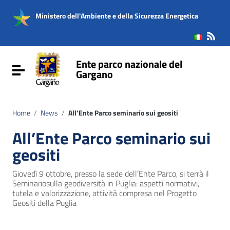
Vai ai contenuti
Vai al menu di navigazione
Ministero dell'Ambiente e della Sicurezza Energetica
Vai al footer
Ente parco nazionale del
Attiva / disattiva la navigazione
Gargano
Home
/
News
/
All’Ente Parco seminario sui geositi
All’Ente Parco seminario sui
geositi
Giovedì 9 ottobre, presso la sede dell’Ente Parco, si terrà il
Seminariosulla geodiversità in Puglia: aspetti normativi,
tutela e valorizzazione, attività compresa nel Progetto
Geositi della Puglia