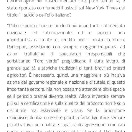
dell’immagine del nostro mercato che, poco tempo fa, è
stato riportato con fumetti illustrati sul New York Times dal
titolo “Il suicidio dell’olio italiano”.
“L’olio è uno dei nostri prodotti più importanti sul mercato
nazionale ed internazionale ed è ancora una
importantissima fonte di reddito per il nostro territorio.
Purtroppo, assistiamo con sempre maggior frequenza ad
azioni truffaldine di speculatori irresponsabili che
sofisticaneo “l’oro verde” pregiudicano il duro lavoro, di
grande qualità e storiche tradizioni, di tanti bravi ed onesti
agricoltori. È necessario, quindi, una maggiore e più incisiva
azione del governo regionale e nazionale di tutela di questo
importante settore. Ma non possiamo attendere oltre specie
se il pericolo oramai diventa realtà. Allora investire sempre
più sulla certificazione e sulla qualità del prodotto non è solo
discutibile ma essenziale e vitale. Se la produzione
diminuisce, dobbiamo essere pronti a farla diventare sempre
più attrattiva, per qualità e capacità di aggressione a mercati
nuovi, diversi dai soliti conosciuti.” afferma il Presidente