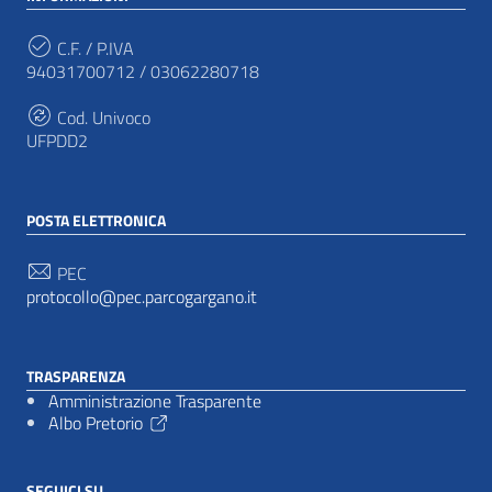
C.F. / P.IVA
94031700712 / 03062280718
Cod. Univoco
UFPDD2
POSTA ELETTRONICA
PEC
protocollo@pec.parcogargano.it
TRASPARENZA
Amministrazione Trasparente
Albo Pretorio
SEGUICI SU